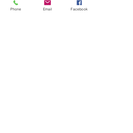
réservation.
Phone
Email
Facebook
Contact
Amazing Property Rentals
1-888-250-4299
amazingpropertyrentals@gmail.com
Property Details
Property Type
Lower Level House
Apartment
Bedrooms
1
Sleeps
4
Bathrooms
1