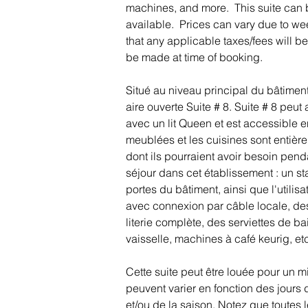
machines, and more.  
This suite can
available.  Prices can vary due to w
that any applicable taxes/fees will b
be made at time of booking.
Situé au niveau principal du bâtiment
aire ouverte Suite # 8. Suite # 8 peu
avec un lit Queen et est accessible en
meublées et les cuisines sont entière
dont ils pourraient avoir besoin pend
séjour dans cet établissement : un st
portes du bâtiment, ainsi que l'utilisa
avec connexion par câble locale, de
literie complète, des serviettes de ba
vaisselle, machines à café keurig, etc
Cette suite peut être louée pour un m
peuvent varier en fonction des jours 
et/ou de la saison. Notez que toutes l