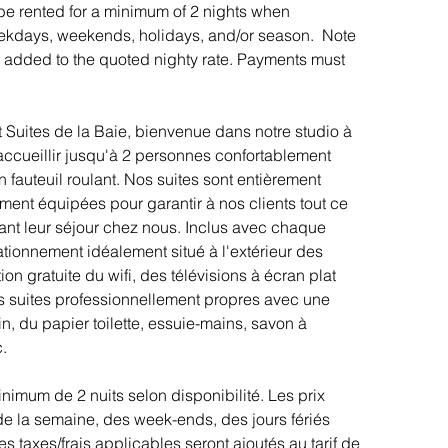
 be rented for a minimum of 2 nights when 
eekdays, weekends, holidays, and/or season.  Note 
e added to the quoted nighty rate. Payments must 
 Suites de la Baie, bienvenue dans notre studio à 
t accueillir jusqu'à 2 personnes confortablement 
 fauteuil roulant. Nos suites sont entièrement 
ment équipées pour garantir à nos clients tout ce 
ant leur séjour chez nous. ​Inclus avec chaque 
ationnement idéalement situé à l'extérieur des 
tion gratuite du wifi, des télévisions à écran plat 
s suites professionnellement propres avec une 
in, du papier toilette, essuie-mains, savon à 
. 
inimum de 2 nuits selon disponibilité. Les prix 
de la semaine, des week-ends, des jours fériés 
es taxes/frais applicables seront ajoutés au tarif de 