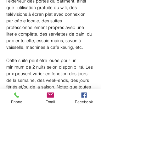
l'extérieur des portes du bâtiment, ainsi 
que l'utilisation gratuite du wifi, des 
télévisions à écran plat avec connexion 
par câble locale, des suites 
professionnellement propres avec une 
literie complète, des serviettes de bain, du 
papier toilette, essuie-mains, savon à 
vaisselle, machines à café keurig, etc.
Cette suite peut être louée pour un 
minimum de 2 nuits selon disponibilité. Les 
prix peuvent varier en fonction des jours 
de la semaine, des week-ends, des jours 
fériés et/ou de la saison. Notez que toutes 
les taxes/frais applicables seront ajoutés 
au tarif de nuit indiqué. Les paiements 
Phone
Email
Facebook
doivent être effectués au moment de la 
réservation.
Property Details
Property Type
Studio Apartment