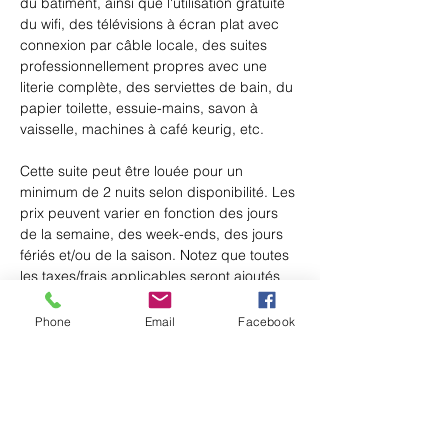
du bâtiment, ainsi que l'utilisation gratuite 
du wifi, des télévisions à écran plat avec 
connexion par câble locale, des suites 
professionnellement propres avec une 
literie complète, des serviettes de bain, du 
papier toilette, essuie-mains, savon à 
vaisselle, machines à café keurig, etc. 
Cette suite peut être louée pour un 
minimum de 2 nuits selon disponibilité. Les 
prix peuvent varier en fonction des jours 
de la semaine, des week-ends, des jours 
fériés et/ou de la saison. Notez que toutes 
les taxes/frais applicables seront ajoutés 
au tarif de nuit indiqué. Les paiements 
doivent être effectués au moment de la 
Phone
Email
Facebook
réservation.
Property Details
Property Type
Open Concept Studio - Wheelchair
Accessible