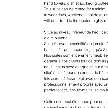
hand towels, dish soap, keurig coff
This suite can be rented for a minimu
to weekdays, weekends, holidays, and
will be added to the quoted nighty r
Situé au niveau inférieur de l'édific
à aire ouverte
Suite 
#1
 avec possibilité de jumeler à
La suite 
#1
 peut accueillir jusqu'à 2
Nos suites sont entièrement meublées
garantir à nos clients tout ce dont il
nous. ​Inclus avec chaque séjour dan
situé à l'extérieur des portes du bâtime
télévisions à écran plat avec connexi
professionnellement propres avec une 
papier toilette, essuie-mains, savon à
Cette suite peut être louée pour un m
peuvent varier en fonction des jours 