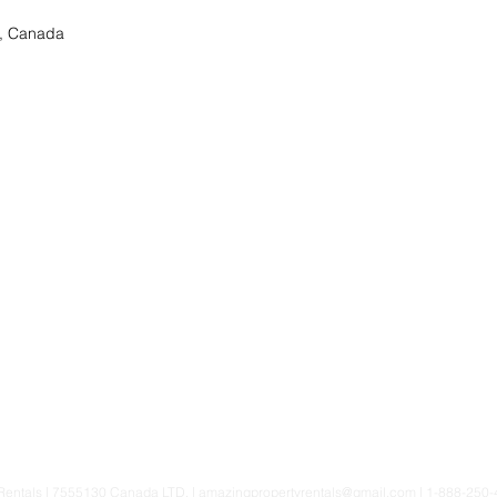
3, Canada
Rentals | 7555130 Canada LTD. |
amazingpropertyrentals@gmail.com
| 1-888-250-