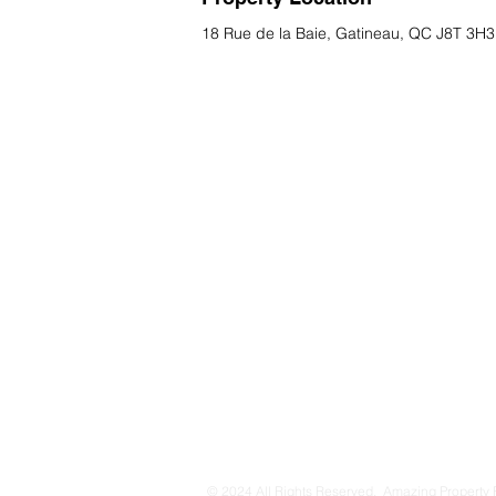
18 Rue de la Baie, Gatineau, QC J8T 3H
© 2024 All Rights Reserved. Amazing Property 