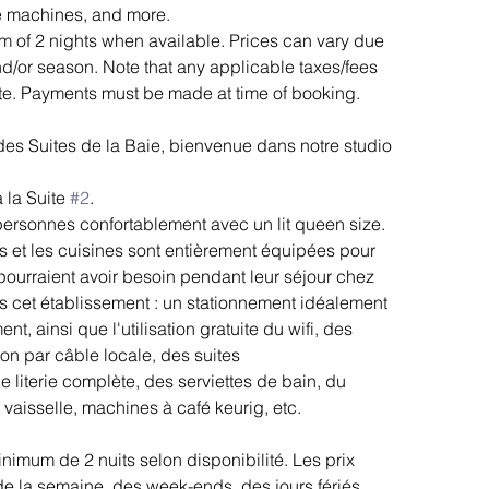
ee machines, and more.
m of 2 nights when available. Prices can vary due 
/or season. Note that any applicable taxes/fees 
ate. Payments must be made at time of booking.
e des Suites de la Baie, bienvenue dans notre studio 
 la Suite 
#2
.
 personnes confortablement avec un lit queen size.
 et les cuisines sont entièrement équipées pour 
s pourraient avoir besoin pendant leur séjour chez 
s cet établissement : un stationnement idéalement 
nt, ainsi que l'utilisation gratuite du wifi, des 
on par câble locale, des suites 
literie complète, des serviettes de bain, du 
 vaisselle, machines à café keurig, etc.
inimum de 2 nuits selon disponibilité. Les prix 
de la semaine, des week-ends, des jours fériés 